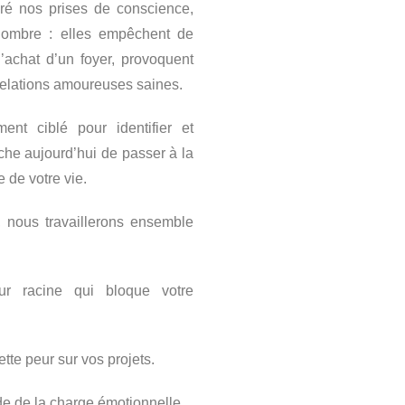
lgré nos prises de conscience,
l’ombre : elles empêchent de
 l’achat d’un foyer, provoquent
 relations amoureuses saines.
t ciblé pour identifier et
che aujourd’hui de passer à la
 de votre vie.
, nous travaillerons ensemble
eur racine qui bloque votre
ette peur sur vos projets.
de de la charge émotionnelle.