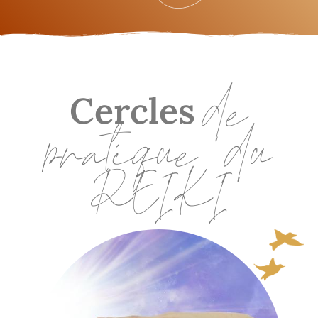
de
Cercles
pratique du
REIKI